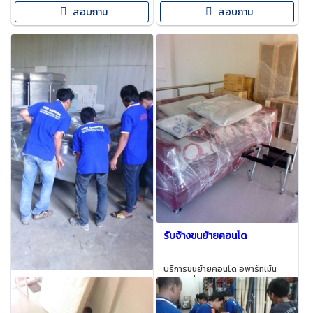
ให้การขนย้ายสะดวกรวดเร็วขึ้น ย้าย
ตั้งแต่รถปิคอัพ 4 ล้อ - รถบรรทุก
สอบถาม
สอบถาม
โต๊ะเก้าอี้ ขนย้ายเฟอร์นิเจอร์สำนังาน
ขนาดใหญ่ รองรับการส่งของชิ้น
จัดเก็บเอกสารออฟฟิ
ใหญ่ต่างๆ ทั้งการส่งโซฟา
รับจ้างขนย้ายคอนโด
บริการขนย้ายคอนโด อพาร์ทเม้น
หอพัก เมื่อท่านต้องการขนย้ายด่วน
บริการย้ายเฟอร์นิเจอร์
เรามีทีมงานไว้คอยบริการแพ็คกิ้งก
สอบถาม
ล่องบรรจุของฟรี!